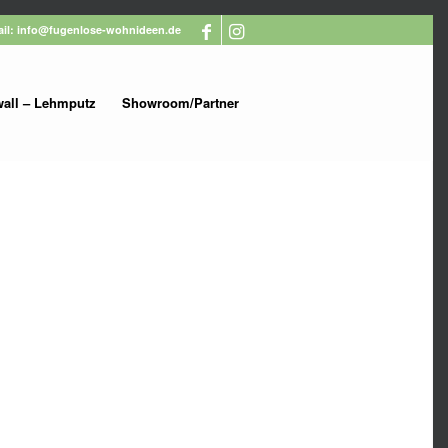
Mail: info@fugenlose-wohnideen.de
wall – Lehmputz
Showroom/Partner