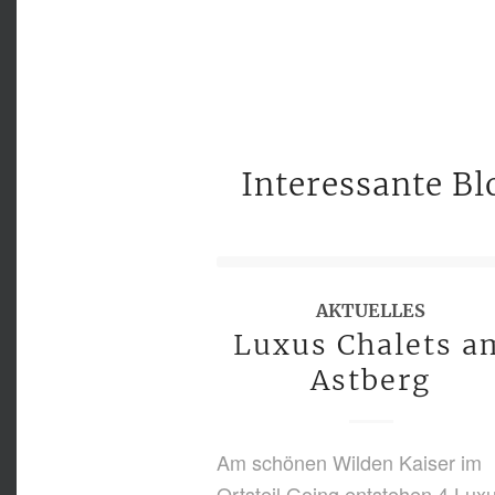
Interessante B
AKTUELLES
Luxus Chalets a
Astberg
Am schönen Wilden Kaiser im
Ortsteil Going entstehen 4 Lux