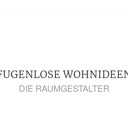
FUGENLOSE WOHNIDEE
DIE RAUMGESTALTER
viduellem Entwurf in
Fugenlose Designbeläge 