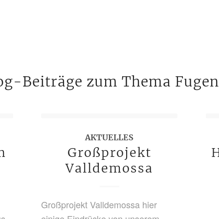
log-Beiträge zum Thema Fuge
AKTUELLES
m
Großprojekt
H
Valldemossa
Großprojekt Valldemossa hier
us
einige Eindrücke von unserem