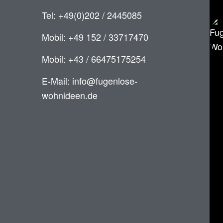
Tel: +49(0)202 / 2445085
Mobil: +49 152 / 33717470
Mobil: +43 / 66475175254
E-Mail: info@fugenlose-
wohnideen.de