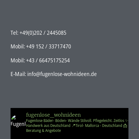
Tel: +49(0)202 / 2445085
Mobil: +49 152 / 33717470
Mobil: +43 / 66475175254
E-Mail: info@fugenlose-wohnideen.de
fugenlose_wohnideen
Fugenlose Bäder- Böden- Wände
Stilvoll. Pflegeleicht. Zeitlos
✨️
Handwerk aus Deutschland
📍Tirol- Mallorca - Deutschland
📩
Beratung & Angebote